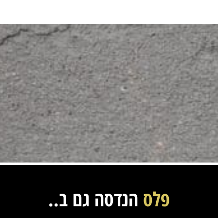
פלס
הנדסה גם ב..