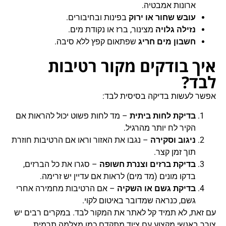
ארונות אמבטיה.
עובש שחור או ירוק
בפינות ובחיבורים.
נזילה גלויה
מצינור, ברז או נקודת מים.
חשבון מים חריג
שפתאום קפץ ללא סיבה.
איך בודקים מקור רטיבות
לבד?
אפשר לעשות בדיקה בסיסית לבד:
בדיקת לחות ביתית
– מד לחות פשוט יכול להראות אם
הקיר לח יותר מהרגיל.
ניגוב וסקירה
– נגבו את האזור וראו אם הרטיבות חוזרת
תוך זמן קצר.
בדיקת ברזים וצנרת חשופה
– סגרו את כל הברזים,
בדקו מונים (מד מים) לראות אם עדיין יש זרימה.
בדיקת גשם או השקיה
– אם הרטיבות מחמירה אחרי
גשם, כנראה שמדובר באיטום לקוי.
עם זאת, לא תמיד קל לאתר את המקור לבד. במקרים רבים יש
צורך באנשי מקצוע עם ציוד מתקדם כמו מצלמה תרמית,