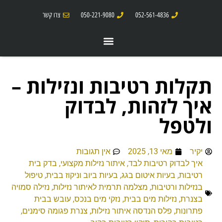
052-561-4836
050-221-9080
צרו קשר
תקלות רטיבות ונזילות –
איך לזהות, לבדוק
ולטפל
יקיר
מאי 13, 2025
אין תגובות
איך לבדוק רטיבות לבד
,
איתור נזילות מקצועי
,
בדק בית
רטיבות
,
בעיות איטום בגג
,
בעיות ביוב וניקוז בבית
,
טיפול
בנזילות ורטיבות
,
מצלמה תרמית לאיתור נזילות
,
נזילה סמויה
בצנרת
,
נזילות מים בבית
,
נזקי מים בנכס
,
עובש בבית
פתרונות
,
פלס הנדסה איתור נזילות
,
צנרת פגומה סימנים
,